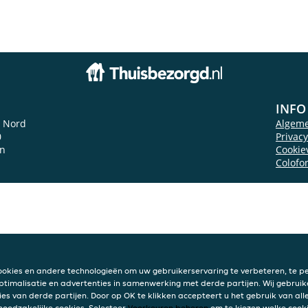
INFO
u Nord
Algem
0
Privac
en
Cookie
Colofo
ookies en andere technologieën om uw gebruikerservaring te verbeteren, te pe
ptimalisatie en advertenties in samenwerking met derde partijen. Wij gebruik
ies van derde partijen. Door op OK te klikken accepteert u het gebruik van alle
 noodzakelijke cookies. Selecteer
Voorkeuren beheren
om te kiezen welke cooki