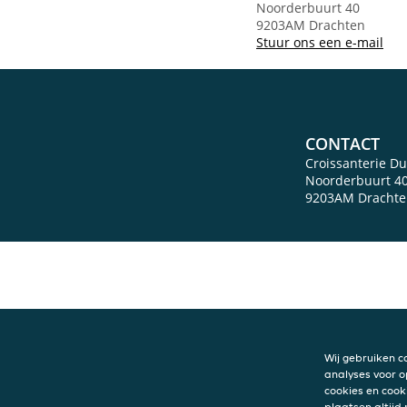
Noorderbuurt 40
9203AM Drachten
Stuur ons een e-mail
CONTACT
Croissanterie D
Noorderbuurt 4
9203AM
Dracht
Wij gebruiken c
analyses voor o
cookies en cook
plaatsen altijd