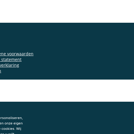
ene voorwaarden
y statement
verklaring
n
rsonaliseren,
en onze eigen
 cookies. Wij
es u wilt